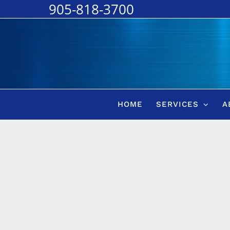
905-818-3700
Skip
to
content
HOME
SERVICES
A