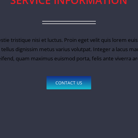
SERVICE INFORMATION
ie tristique nisi et luctus. Proin eget velit quis lorem eu
s tellus dignissim metus varius volutpat. Integer a lacus ma
eifend, quam maximus euismod porta, felis ante viverra ar
CONTACT US