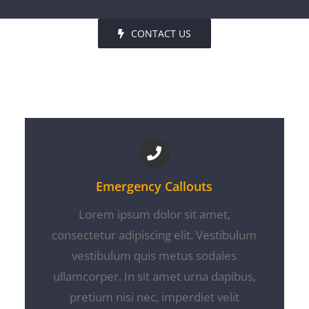
CONTACT US
Emergency Callouts
Lorem ipsum dolor sit amet,
consectetur adipiscing elit. Vestibulum
vestibulum quis metus sodales
ullamcorper. In sit amet urna dapibus,
pretium nisi nec, imperdiet velit