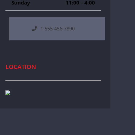
Sunday
11:00 – 4:00
1-555-456-7890
LOCATION