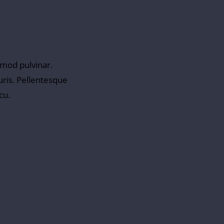
ismod pulvinar.
uris. Pellentesque
cu.