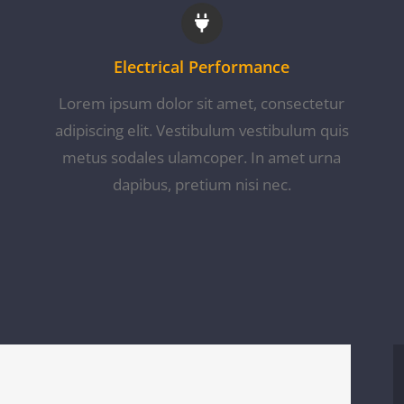
Electrical Performance
Lorem ipsum dolor sit amet, consectetur
adipiscing elit. Vestibulum vestibulum quis
metus sodales ulamcoper. In amet urna
dapibus, pretium nisi nec.