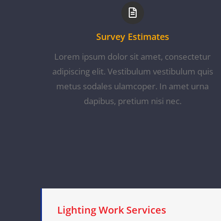
Survey Estimates
Lorem ipsum dolor sit amet, consectetur
adipiscing elit. Vestibulum vestibulum quis
metus sodales ulamcoper. In amet urna
dapibus, pretium nisi nec.
Lighting Work Services