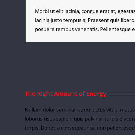
Morbi ut elit lacinia, congue erat at, egest
lacinia justo tempus a. Praesent quis libero
posuere tempus venenatis. Pellentesque eg
The Right Amount of Energy
Nullam dolor sem, varius eu luctus vitae, mattis
lobortis risus sapien, quis pulvinar turpis plac
turpis. Donec a consequat nisi, non pellentesqu