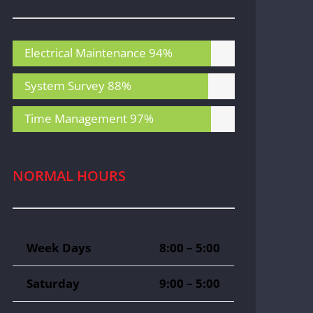
Electrical Maintenance
94%
System Survey
88%
Time Management
97%
NORMAL HOURS
Week Days
8:00 – 5:00
Saturday
9:00 – 5:00