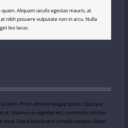
as quam. Aliquam iaculis egestas mauris, at
 at nibh posuere vulputate non in arcu. Nulla
et leo lacus.
 id dolor. Proin ultricies feugiat ipsum. Quisque
erat ut. Vivamus eu egestas est, commodo ultricies
e risus. Fusce lacinia sem a mollis tempus. Etiam