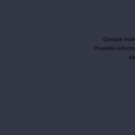
Quisque molest
Phasellus loborti
el